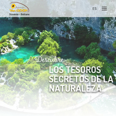
ES
Slovenia - Balkans
Skoči na vsebino
Descubre
LOS TESOROS
SECRETOS DE LA
NATURALEZA.