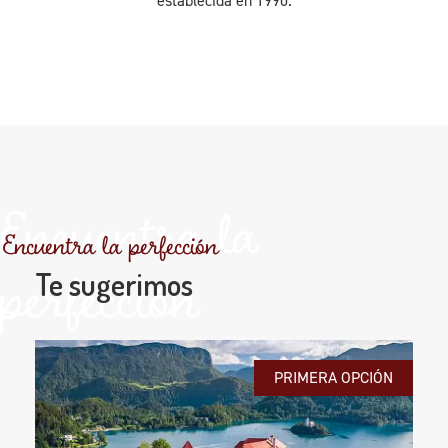
establecida en 1990.
Encuentra la
Encuentra la perfección
perfección
Te sugerimos
PRIMERA OPCIÓN