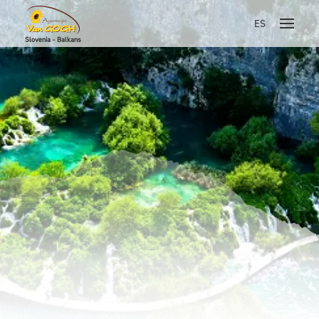
ES
Slovenia - Balkans
Skoči na vsebino