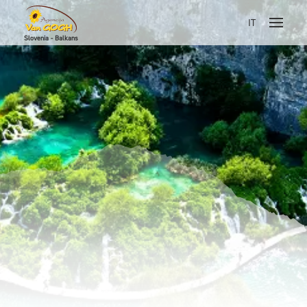
IT
Slovenia - Balkans
Skoči na vsebino